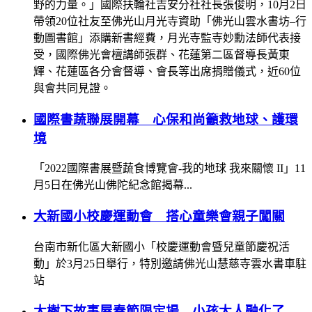
野的力量。」國際扶輪社吉安分社社長張俊明，10月2日
帶領20位社友至佛光山月光寺資助「佛光山雲水書坊–行
動圖書館」添購新書經費，月光寺監寺妙勳法師代表接
受，國際佛光會檀講師張群、花蓮第二區督導長黃東
輝、花蓮區各分會督導、會長等出席捐贈儀式，近60位
與會共同見證。
國際書蔬聯展開幕 心保和尚籲救地球、護環
境
「2022國際書展暨蔬食博覽會-我的地球 我來關懷 II」11
月5日在佛光山佛陀紀念館揭幕...
大新國小校慶運動會 搭心童樂會親子闖關
台南市新化區大新國小「校慶運動會暨兒童節慶祝活
動」於3月25日舉行，特別邀請佛光山慧慈寺雲水書車駐
站
大樹下故事屋春節限定場 小孩大人融化了