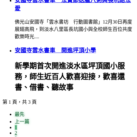
安國寺雲水書車 法寶節送臘八粥與長坑結法
愛
佛光山安國寺「雲水書坊 行動圖書館」12月30日再度
展翅高飛，到淡水八里區長坑國小與全校師生百位共度
歡樂時光....
安國寺雲水書車 開進坪頂小學
新學期首次開進淡水區坪頂國小服
務，師生近百人歡喜迎接，歡喜還
書、借書、聽故事
第 1 頁，共 3 頁
最先
上一篇
1
2