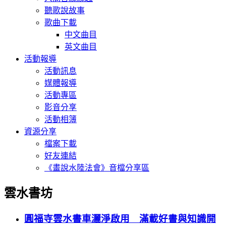
聽歌說故事
歌曲下載
中文曲目
英文曲目
活動報導
活動訊息
媒體報導
活動專區
影音分享
活動相簿
資源分享
檔案下載
好友連結
《畫說水陸法會》音檔分享區
雲水書坊
圓福寺雲水書車灑淨啟用 滿載好書與知識開