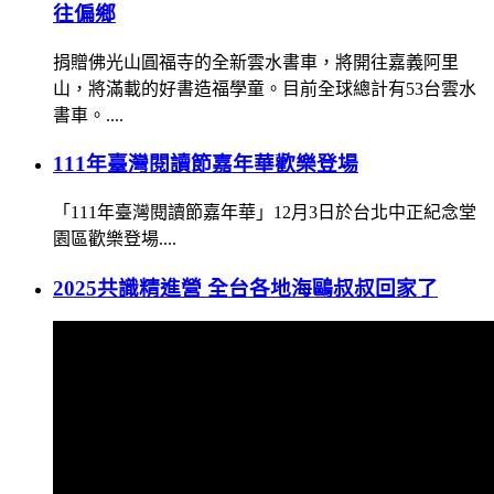
往偏鄉
捐贈佛光山圓福寺的全新雲水書車，將開往嘉義阿里
山，將滿載的好書造福學童。目前全球總計有53台雲水
書車。....
111年臺灣閱讀節嘉年華歡樂登場
「111年臺灣閱讀節嘉年華」12月3日於台北中正紀念堂
園區歡樂登場....
2025共識精進營 全台各地海鷗叔叔回家了