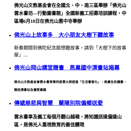
佛光山文教基金會在全國北、中、南三區舉辦「佛光山
雲水書坊—行動圖書館」全國新義工招募培訓課程，中
區場6月18日在佛光山惠中寺舉辦
佛光山上故事多 大小朋友大樹下聽故事
新春期間到佛陀紀念館想聽故事，請到「大樹下的故事
屋」....
佛光山岡山講堂贈書 燕巢國中漂書站揭幕
佛光山文教基金會雲水書車秉持星雲大師提倡「生活書香化」，推廣全民讀書，
贈送漂書站及優質書籍
傳遞慈悲與智慧 蘭陽別院偏鄉送愛
雲水書車及義工每個月翻山越嶺，將知識送達偏遠山
區，是佛光人重視教育的最佳體現