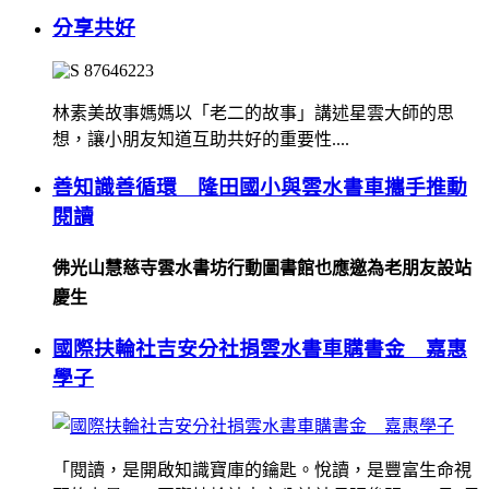
分享共好
林素美故事媽媽以「老二的故事」講述星雲大師的思
想，讓小朋友知道互助共好的重要性....
善知識善循環 隆田國小與雲水書車攜手推動
閱讀
佛光山慧慈寺雲水書坊行動圖書館也應邀為老朋友設站
慶生
國際扶輪社吉安分社捐雲水書車購書金 嘉惠
學子
「閱讀，是開啟知識寶庫的鑰匙。悅讀，是豐富生命視