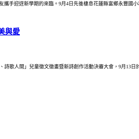
友攜手迎迓新學期的來臨。9月4日先後棲息花蓮縣富鄉永豐國
美與愛
、詩歌人間」兒童徵文徵畫暨新詩創作活動決審大會，9月13