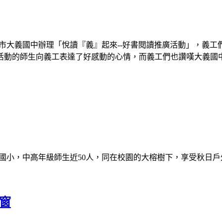
高雄市大義國中辦理「悅讀『義』起來--好書閱讀推廣活動」，義
活動的師生向義工表達了好感動的心情，而義工們也讚嘆大義國
業國小，中高年級師生近50人，同在校園的大榕樹下，享受秋日
窗