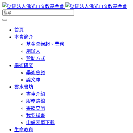
首頁
本會簡介
基金會緣起、業務
創辦人
贊助方式
學術研究
學術會議
論文庫
雲水書坊
書車介紹
服務路線
書籍查詢
我要捐書
申請表單下載
生命教育