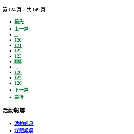
第 124 頁，共 149 頁
最先
上一篇
...
120
121
122
123
124
...
126
127
128
下一篇
最後
活動報導
活動訊息
媒體報導