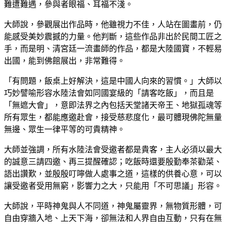
難遭難遇，參與者眼福、耳福不淺。
大師說，參觀展出作品時，他雖視力不佳，人站在圖畫前，仍
能感受美妙震撼的力量。他判斷，這些作品非出於民間工匠之
手，而是明、清宮廷一流畫師的作品，都是大陸國寶，不輕易
出國，能到佛館展出，非常難得。
「有問題，飯桌上好解決，這是中國人向來的習慣。」大師以
巧妙譬喻形容水陸法會如同國宴級的「請客吃飯」，而且是
「無遮大會」，意即法界之內包括天堂諸天帝王、地獄孤魂等
所有眾生，都能應邀赴會，接受慈悲度化，最可體現佛陀無量
無邊、眾生一律平等的可貴精神。
大師並強調，所有水陸法會受邀者都是貴客，主人必須以最大
的誠意三請四邀、再三提醒確認；吃飯時還要殷勤奉茶勸菜、
語出讚歎，並殷殷叮嚀做人處事之道，這樣的供養心意，可以
讓受邀者受用無窮，影響力之大，只能用「不可思議」形容。
大師說，平時神鬼與人不同道，神鬼屬靈界，無物質形體，可
自由穿牆入地、上天下海，卻無法和人界自由互動，只有在無