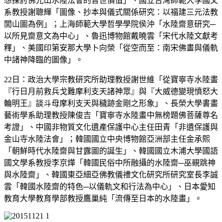
想探討佛光山水陸法會的普世價值」、國立台灣師範大學國文
系教授謝聰輝「圖像、抄本與儀式關係研究：以福建三元法教
閭山圖為例」；上海師範大學哲學學院侯沖「水陸齋意研究─
以所見齋意文為中心」、魯迅博物館戴曉雲「宋代水陸文獻考
釋」、美國印第安那大學卜向榮「從空而至：南宋佛畫與儀軌
中諸神降臨的圖像」。
22日：政治大學宗教研究所助理教授謝世維「從寶寧寺水陸畫
『行日月前救兵戈難摩利支天諸神眾』與『大威德變現憤怒大
輪明王』談斗母摩利支天與穢跡金剛之形象」、長榮大學書畫
藝術學系助理教授陳俊吉「寶寧寺水陸畫中無榜題佛菩薩尊名
考證」、中國非物質文化遺產保護中心主任田青「非遺保護與
金山寺水陸法會」；韓國國立中央博物館亞洲部主任金承熙
「朝鮮時代水陸齋與甘露圖的誕生」、韓國國立木浦大學國語
國文學系教授李京燁「韓國民俗中所融攝的水陸齋─巫覡跳神
與水陸齋」、韓國東亞細亞佛教儀禮文化研究所研究室長李誠
雲「韓國水陸齋的特色─以儀軌文和行法為中心」、日本愛知
教育大學教育學部教授鷹巢純「流傳至日本的水陸畫」。