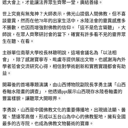
遮大會上，才能讓法界眾生齊聚一堂，廣結善緣。
世上究竟有無鬼神？大師表示，佛光山提倡人間佛教，但不喜
談靈異，然而在他78年的出家生活中，水陸法會的靈異感應多
不勝數，也因而增強對佛教的信仰。「這不是危言聳聽」，大
師說，在眾人齊聚研討會的當下，確實有許多看不見的靈界眾
生在聽、在看。
主辦單位南華大學校長林聰明說，這場會議名為「以法相
會」，除了感謝寶寧寺、毗盧寺提供展出文物，也感謝海內外
學者蒞會交流研究心得，相信對學術創新和實務實踐都會有助
益。
開幕後的首場專題演講，由山西博物院副院長李勇主講「山西
卷軸水陸畫的調查」，他透過ppt展示山西現存水陸卷軸畫的
豐富樣貌，讓聽眾大開眼界。
李勇說，山西是中國佛教文化的重要傳播地，出現過法顯、曇
鸞、慧遠等高僧，形成以五台山為中心的佛教聖地，擁有全國
最多的古寺院，也成為佛教文物藝術的寶庫。