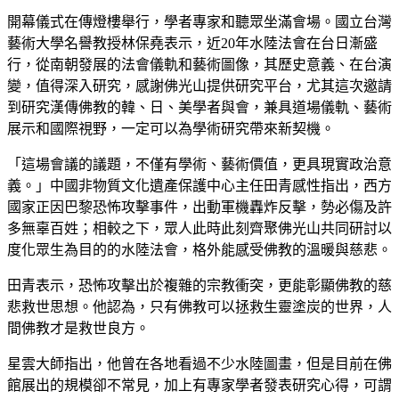
開幕儀式在傳燈樓舉行，學者專家和聽眾坐滿會場。國立台灣
藝術大學名譽教授林保堯表示，近20年水陸法會在台日漸盛
行，從南朝發展的法會儀軌和藝術圖像，其歷史意義、在台演
變，值得深入研究，感謝佛光山提供研究平台，尤其這次邀請
到研究漢傳佛教的韓、日、美學者與會，兼具道場儀軌、藝術
展示和國際視野，一定可以為學術研究帶來新契機。
「這場會議的議題，不僅有學術、藝術價值，更具現實政治意
義。」中國非物質文化遺產保護中心主任田青感性指出，西方
國家正因巴黎恐怖攻擊事件，出動軍機轟炸反擊，勢必傷及許
多無辜百姓；相較之下，眾人此時此刻齊聚佛光山共同研討以
度化眾生為目的的水陸法會，格外能感受佛教的溫暖與慈悲。
田青表示，恐怖攻擊出於複雜的宗教衝突，更能彰顯佛教的慈
悲救世思想。他認為，只有佛教可以拯救生靈塗炭的世界，人
間佛教才是救世良方。
星雲大師指出，他曾在各地看過不少水陸圖畫，但是目前在佛
館展出的規模卻不常見，加上有專家學者發表研究心得，可謂