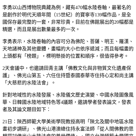
李勇以山西博物院典藏為例，藏有470幅水陸卷軸，最著名的
是創作於明代天順年間（15世紀）的寶寧寺139幅作品，是全
國保存最完整的一套，非常珍貴，目前在佛館展出的20幅都是
精選，而且是展出數量最多的一次。
李勇表示，水陸卷軸的內容可分為佛陀、菩薩、明王、羅漢、
天地諸神及其他靈體，畫幅的大小也依序遞減；而且每幅畫的
上頭都有「榜題」，標明懸掛的位置和順序，很值得參考。
2天會議中，也邀請田青主講「佛教文化與非物質文化遺產保
護」、佛光山第五、六任住持暨泰國泰華寺住持心定和尚主講
「大慈悲的水陸法會」。
針對地域性的水陸發展、水陸儀文歷史演變、中國水陸圖像風
華、日韓國水陸地域特色等4議題，邀請學者發表論文，發表
者及其論文題目如下：
21日：陝西師範大學美術學院教授高明「陝北及關中地區水陸
畫初步調研」、佛光山港澳總住持永富法師「從人間佛教的思