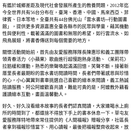
有鑑於城鄉差距及現代社會發展所產生的教養問題，2012年迄
今全世界共有56台分布在，臺灣、香港、中國、馬來西亞、菲
律賓、日本等地。全臺共有44台佛光山「雲水書坊─行動圖書
館」，提供更多資源嘉惠全臺各縣市的民眾與學童，藉其機動
性與便利性，載著滿滿的圖書和無限的希望，如行雲流水、如
飛鳥展翅，將書香傳送到每個需要的地方。
關懷活動開始前，首先由友愛服務隊隊長陳惠珍和義工團隊帶
領青春活力〈小蘋果〉歌曲進行超慢跑熱身活動、〈茉莉花〉
拉筋緩和運動，熟悉的樂聲喚起滿滿回憶，笑聲不斷。接著新
厝里長者最期盼的雲水書坊閱讀時間，長者們帶著感恩與珍惜
的心，小心翼翼到書車挑選自己喜歡的繪本來閱讀，義工熱誠
陪讀服務、阿公阿嬤歡喜共讀，難能可貴的是，阿嬤教外籍看
護讀繪本互動，畫面溫馨動人。
好久、好久沒看繪本故事的長者們認真閱讀，大家連喝水上廁
所的時間到了，都還捨不得放下手上的書本休息一下。草屯友
愛服務隊特地帶來常住提供的《人間福報》贈報分享，社區長
者拿到福報珍惜當下、用心讀報，最後把福報整齊收起來，放