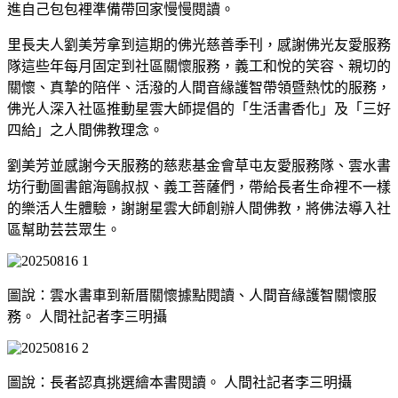
進自己包包裡準備帶回家慢慢閱讀。
里長夫人劉美芳拿到這期的佛光慈善季刊，感謝佛光友愛服務
隊這些年每月固定到社區關懷服務，義工和悅的笑容、親切的
關懷、真摯的陪伴、活潑的人間音緣護智帶領暨熱忱的服務，
佛光人深入社區推動星雲大師提倡的「生活書香化」及「三好
四給」之人間佛教理念。
劉美芳並感謝今天服務的慈悲基金會草屯友愛服務隊、雲水書
坊行動圖書館海鷗叔叔、義工菩薩們，帶給長者生命裡不一樣
的樂活人生體驗，謝謝星雲大師創辦人間佛教，將佛法導入社
區幫助芸芸眾生。
圖說：雲水書車到新厝關懷據點閱讀、人間音緣護智關懷服
務。 人間社記者李三明攝
圖說：長者認真挑選繪本書閱讀。 人間社記者李三明攝