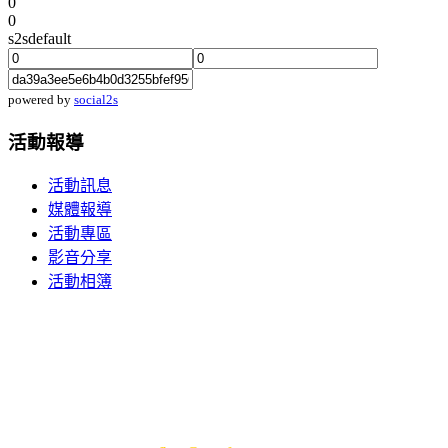
0
0
s2sdefault
powered by
social2s
活動報導
活動訊息
媒體報導
活動專區
影音分享
活動相簿
| 訂閱電子報
|
會員登入
|
Facebook
|
YouTube
|
聯絡我
們
|
網站地圖
|
財團法人佛光山文教基金會 © 2018
地址：84049高雄市大樹區興田路153號
電話：+886(7)656-1921分機1120-1123 ‧ 電子信箱：