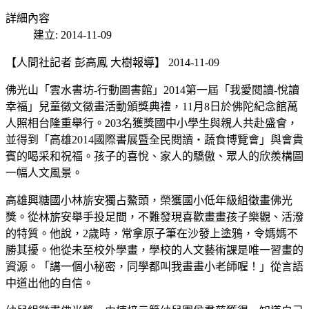
詳細內容
建立: 2014-11-09
【人間社記者 彭高鳳 大樹報導】 2014-11-09
佛光山「雲水書坊-行動圖書館」2014第一屆「我愛閱讀-悅讀
幸福」兒童徵文徵畫活動頒獎典禮，11月8日於佛陀紀念館萬
人照相台隆重舉行。203名獲獎國中小學生與親人共赴盛會，
並得到「高雄2014國際書展暨全民閱讀‧蔬食博覽會」與會貴
賓的喝采和祝福。孩子的喜悅、家人的驕傲、眾人的欣羨構圖
一幅人文風景。
高雄興糖國小林旂安獨占鰲頭，榮獲國小低年級組徵畫佛光
獎。從林旂安舉手投足間，不難發現喜歡畫畫孩子樂觀、活潑
的特質。他說，2歲時，常拿原子筆在沙發上塗鴉，令媽媽不
勝其擾。他從未至校外學畫，學校的人文藝術課是唯一習畫的
資源。「講一個小秘密，同學都叫我畫畫小老師喔！」從言語
中道出他的自信。