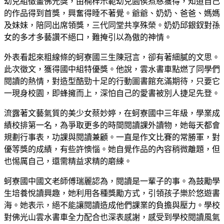
幼兒組徵畫佛光獎，由楠梓示範幼兒園侯焄慈獲得，知道自己
的作品得到首獎，興奮得睡不著覺。爺爺、奶奶、爸爸、媽媽
及妹妹，陪同出席領獎，三代同堂共享殊榮。奶奶邱銀釵對孫
女的多才多藝讚不絕口，難掩引以為傲的神情。
外表看起來粗線條的蚵寮國三生陳冠言，卻有著細膩的文思。
此次徵文，獲得國中組特優獎。他說，雲水書車點燃了同學們
閱讀的熱情，對造型酷勁十足的行動圖書館充滿期待，只要它
一現身校園，即蜂擁而上，深怕自己的愛書被別人捷足先登。
流露著文藝氣質的美少女蔡妙婷，在蚵寮國中三年級，學業成
績校排第一名，為爭取更多的時間閱讀課外讀物，她每天都會
規劃行事表，功課與閱讀兼顧。一直是作文比賽的常勝軍，對
優等獎的成績，有些許懊惱。她自覺作品的內容稍微離題，但
也惕厲自己，還需精益求精的磨練。
蚵寮國中國文老師傅瑞麗認為，閱讀是一輩子的事。為鼓勵學
生培養悅讀興趣，她利用各種獎勵方式，引領孩子樂於悠遊書
海。她表示，絕不能讓閱讀造成他們課業的負擔與壓力。學校
對佛光山雲水書車全力配合也深表感謝，感受到學校閱讀風氣